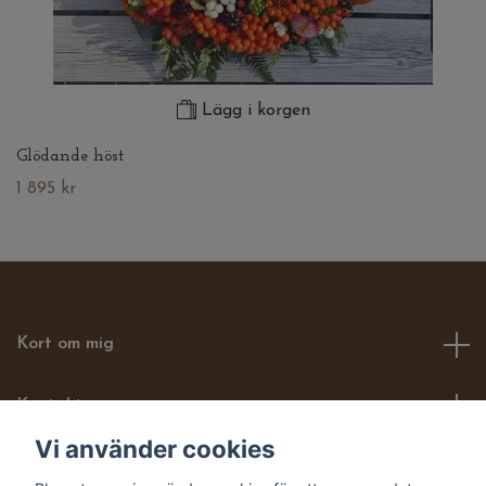
Lägg i korgen
Glödande höst
1 895 kr
Kort om mig
Kontakt
Vi använder cookies
Läs mer om mig här