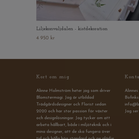
Liljekonvaljdalen - kistdekoration
4 950 kr
Kort om mig
Kont
Alinne Holmström heter jag som driver
Alinne
Blomstermagi. Jag är utbildad
Bofinks
Trädgårdsdesigner och Florist sedan
info@b
2020 och har stor passion för växter
Jag ser
och designlösningar. Jag tycker om att
arbeta hållbart, både i miljöteknik och i
mina designer, att de ska fungera över
tid och hålla hög standard och ge glädje