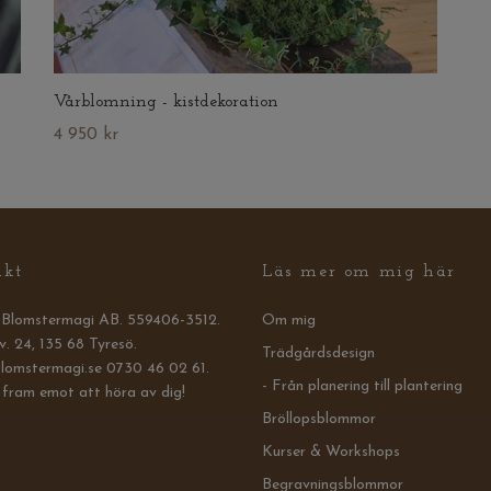
Vårblomning - kistdekoration
4 950 kr
akt
Läs mer om mig här
s Blomstermagi AB. 559406-3512.
Om mig
v. 24, 135 68 Tyresö.
Trädgårdsdesign
lomstermagi.se
0730 46 02 61.
- Från planering till plantering
 fram emot att höra av dig!
Bröllopsblommor
Kurser & Workshops
Begravningsblommor