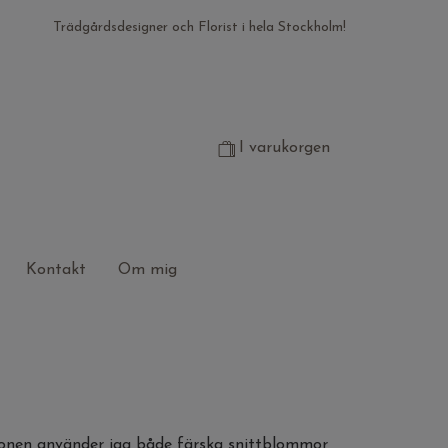
Trädgårdsdesigner och Florist i hela Stockholm!
I varukorgen
Kontakt
Om mig
tionen använder jag både färska snittblommor