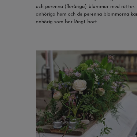
och perenna (fleråriga) blommor med rötter. A
anhöriga hem och de perenna blommorna kan se
anhörig som bor långt bort.