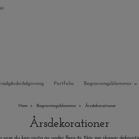
61
rädgårdsrådgivning
Portfolio
Begravningsblommor
Hem
Begravningsblommor
Årsdekorationer
Årsdekorationer
n som du kan njuta av under flera år. När jag skapar dekora