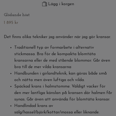
Lägg i korgen
Glödande höst
1 895 kr
Det finns olika tekniker jag använder när jag gör kransar.
Traditionell typ av formarbete i alternativ
stickmassa. Bra för de kompakta blomtäta
kransarna eller de med stående blommor. Går även
bra till de mer vilda kransarna
Handbunden i girlandteknik, kan göras både små
och nätta men även luftiga och vilda.
Späckad krans i halmstomme. Väldigt vacker för
den mer lantliga känslan på kransen där halmen får
synas. Går även att använda för blomtäta kransar.
Handlindad krans av
sälg/hassel/björk/kottar/mossa eller liknande.