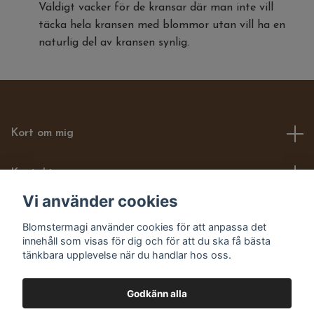
Väldigt vacker för de kransar där man inte vill
täcka hela kransen med blommor utan vill ha en
naturlig del av kransen synlig.
Kort om mig
Kontakt
Vi använder cookies
Läs mer om mig här
Blomstermagi använder cookies för att anpassa det
innehåll som visas för dig och för att du ska få bästa
Sociala medier
tänkbara upplevelse när du handlar hos oss.
Godkänn alla