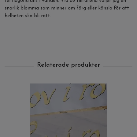
fel någonstans i världen. Vid de tillfällena väljer jag en
snarlik blomma som minner om färg eller känsla för att
helheten ska bli rätt.