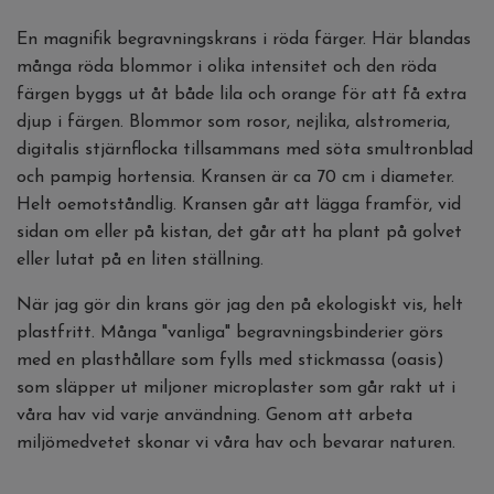
En magnifik begravningskrans i röda färger. Här blandas
många röda blommor i olika intensitet och den röda
färgen byggs ut åt både lila och orange för att få extra
djup i färgen. Blommor som rosor, nejlika, alstromeria,
digitalis stjärnflocka tillsammans med söta smultronblad
och pampig hortensia. Kransen är ca 70 cm i diameter.
Helt oemotståndlig. Kransen går att lägga framför, vid
sidan om eller på kistan, det går att ha plant på golvet
eller lutat på en liten ställning.
När jag gör din krans gör jag den på ekologiskt vis, helt
plastfritt. Många "vanliga" begravningsbinderier görs
med en plasthållare som fylls med stickmassa (oasis)
som släpper ut miljoner microplaster som går rakt ut i
våra hav vid varje användning. Genom att arbeta
miljömedvetet skonar vi våra hav och bevarar naturen.