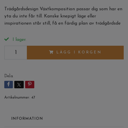
Trädgårdsdesign Växtkomposition passar dig som har en
yta du inte får till. Kanske knepigt läge eller
inspirationen står still, få en färdig plan av trädgårdsde
I lager.
LÄGG I KORGEN
Dela
Artikelnummer:
47
INFORMATION