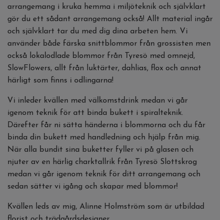
arrangemang i kruka hemma i miljöteknik och självklart
gör du ett sådant arrangemang också! Allt material ingår
och självklart tar du med dig dina arbeten hem. Vi
använder både färska snittblommor från grossisten men
också lokalodlade blommor från Tyresö med omnejd,
SlowFlowers, allt från luktärter, dahlias, flox och annat
härligt som finns i odlingarna!
Vi inleder kvällen med välkomstdrink medan vi går
igenom teknik för att binda bukett i spiralteknik.
Därefter får ni sätta händerna i blommorna och du får
binda din bukett med handledning och hjälp från mig.
När alla bundit sina buketter fyller vi på glasen och
njuter av en härlig charktallrik från Tyresö Slottskrog
medan vi går igenom teknik för ditt arrangemang och
sedan sätter vi igång och skapar med blommor!
Kvällen leds av mig, Alinne Holmström som är utbildad
florist och trädgårdsdesigner.