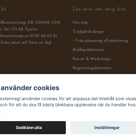
akt
Läs mer om mig här
s Blomstermagi AB. 559406-3512.
Om mig
v. 24, 135 68 Tyresö.
Trädgårdsdesign
lomstermagi.se
0730 46 02 61.
- Från planering till plantering
 fram emot att höra av dig!
Bröllopsblommor
Kurser & Workshops
Begravningsblommor
Företagsblommor
 använder cookies
- Blommor till event och mässa
Miljöbinderi
mstermagi använder cookies för att anpassa det innehåll som visas
 och för att du ska få bästa tänkbara upplevelse när du handlar hos
Köpvillkor
.
Godkänn alla
Inställningar