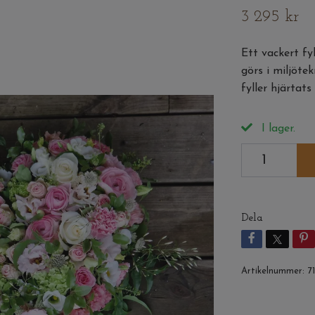
3 295 kr
Ett vackert fy
görs i miljöt
fyller hjärtats
I lager.
Dela
Artikelnummer:
71