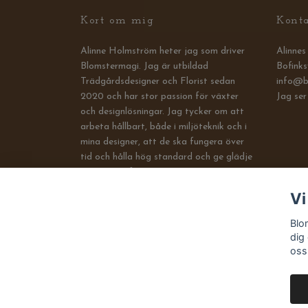
Kort om mig
Kont
Alinne Holmström heter jag som driver
Alinne
Blomstermagi. Jag är utbildad
Bofinks
Trädgårdsdesigner och Florist sedan
info@b
2020 och har stor passion för växter
Jag ser
och designlösningar. Jag tycker om att
arbeta hållbart, både i miljöteknik och i
mina designer, att de ska fungera över
tid och hålla hög standard och ge glädje
i många år framöver.
Vi
Blo
dig
oss
© 2026 Blomstermagi