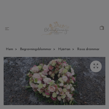
Hem
Begravningsblommor
Hjärtan
Rosa drömmar