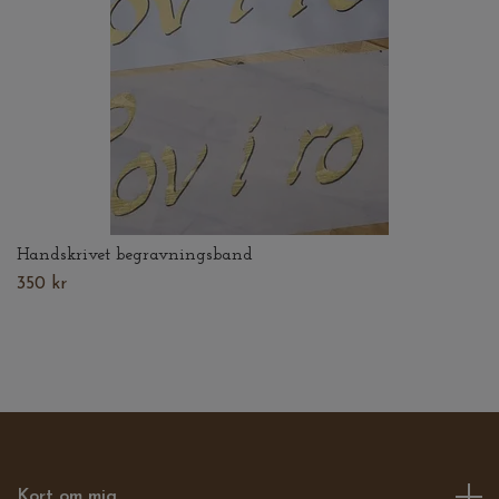
Handskrivet begravningsband
350 kr
Kort om mig