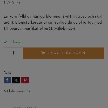
1 795 kr
En korg fylld av härliga blommor i vitt, ljusrosa och skirt
grönt. Blomsterkorgar är så trevliga då de ofta tas med
till begravningsfikat efteråt. Miljöbinderi
I lager.
LÄGG I KORGEN
Dela
Artikelnummer:
112