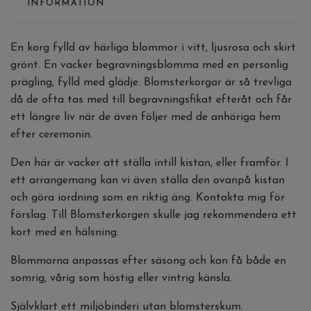
INFORMATION
En korg fylld av härliga blommor i vitt, ljusrosa och skirt
grönt. En vacker begravningsblomma med en personlig
prägling, fylld med glädje. Blomsterkorgar är så trevliga
då de ofta tas med till begravningsfikat efteråt och får
ett längre liv när de även följer med de anhöriga hem
efter ceremonin.
Den här är vacker att ställa intill kistan, eller framför. I
ett arrangemang kan vi även ställa den ovanpå kistan
och göra iordning som en riktig äng. Kontakta mig för
förslag. Till Blomsterkorgen skulle jag rekommendera ett
kort med en hälsning.
Blommorna anpassas efter säsong och kan få både en
somrig, vårig som höstig eller vintrig känsla.
Självklart ett miljöbinderi utan blomsterskum.